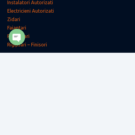
Instalatori Autorizati
Electricieni Autorizati
Zidari
Faiantari
Parchetari
Rigipsari – Finisori
Open
chaty
Zugravi – Finisori
Tencuitori – Finisori
Tamplari
Dulgheri
Fierari – Betonisti
Acoperitori – Tiglari