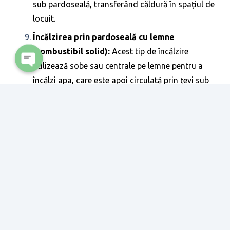
sub pardoseală, transferând căldură în spațiul de
locuit.
Încălzirea prin pardoseală cu lemne
(combustibil solid):
Acest tip de încălzire
utilizează sobe sau centrale pe lemne pentru a
Open
încălzi apa, care este apoi circulată prin țevi sub
chaty
pardoseală.
Panouri solare cu aport la încălzire și
preparare apă caldă menajeră:
Acest sistem
implică utilizarea panourilor solare pentru a
captura energia solară și a o folosi pentru a
încălzi apa și spațiul de locuit.
Fiecare dintre aceste tipuri de instalații termice are
avantaje și dezavantaje, iar alegerea potrivită depinde
de nevoile specifice ale clădirii și preferințele