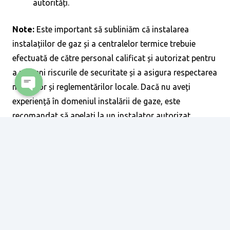
autorități.
Note:
Este important să subliniăm că instalarea
instalațiilor de gaz și a centralelor termice trebuie
efectuată de către personal calificat și autorizat pentru
a preveni riscurile de securitate și a asigura respectarea
normelor și reglementărilor locale. Dacă nu aveți
experiență în domeniul instalării de gaze, este
Open
recomandat să apelați la un instalator autorizat.
chaty
Există mai multe tipuri de centrale termice, fiecare
cu propriile caracteristici și avantaje, potrivite
pentru diverse nevoi și cerințe. Iată câteva dintre
cele mai comune tipuri de centrale termice:
Centrală termică pe gaz natural:
Aceste
centrale funcționează cu gaz natural și sunt