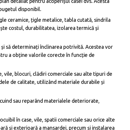
n plan detaliat pentru acoperișul casei dvs. Acesta
 bugetul disponibil.
le ceramice, țigle metalice, tabla cutată, sindrila
te costul, durabilitatea, izolarea termică și
și să determinați înclinarea potrivită. Acestea vor
tru a obține valorile corecte în funcție de
vile, blocuri, clădiri comerciale sau alte tipuri de
dele de calitate, utilizând materiale durabile și
locuind sau reparând materialele deteriorate,
uibil în case, vile, spatii comerciale sau orice alte
oară și exterioară a mansardei, precum și instalarea