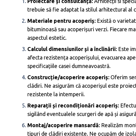
Proiectare și consultanță:
Arhitecții si speci
trebuie să fie adaptat la stilul arhitectural al 
Materiale pentru acoperiș:
Există o varietat
bituminoasă sau acoperișuri verzi. Fiecare mate
aspectul estetic.
Calculul dimensiunilor și a înclinării:
Este imp
afecta rezistența acoperișului, evacuarea apei 
specificațiile casei dumneavoastră.
Construcție/acoperire acoperiș:
Oferim serv
clădiri. Ne asigurăm că acoperișul este proiect
rezistente la intemperii.
Reparații și recondiționări acoperiș:
Efectuă
sigilând eventualele scurgeri de apă și asigurâ
Montaj/acoperire mansardă:
Realizăm montaj
tipuri de clădiri existente. Ne ocupăm de izol