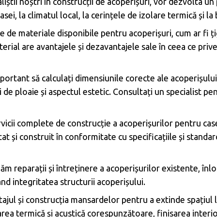
aliștii noștri în construcții de acoperișuri, vor dezvolta u
casei, la climatul local, la cerințele de izolare termică și la
e de materiale disponibile pentru acoperișuri, cum ar fi țig
rial are avantajele și dezavantajele sale în ceea ce priveș
ortant să calculați dimensiunile corecte ale acoperișului 
de ploaie și aspectul estetic. Consultați un specialist pen
icii complete de construcție a acoperișurilor pentru case, 
at și construit în conformitate cu specificațiile și standar
m reparații și întreținere a acoperișurilor existente, în
nd integritatea structurii acoperișului.
ul și construcția mansardelor pentru a extinde spațiul loc
area termică și acustică corespunzătoare, finisarea interi