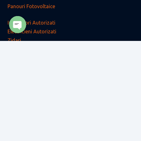
Panouri Fotovoltaice
Instalatori Autorizati
Electricieni Autorizati
Open
Zidari
chaty
Faiantari
Parchetari
Rigipsari – Finisori
Zugravi – Finisori
Tencuitori – Finisori
Tamplari
Dulgheri
Fierari – Betonisti
Acoperitori – Tiglari