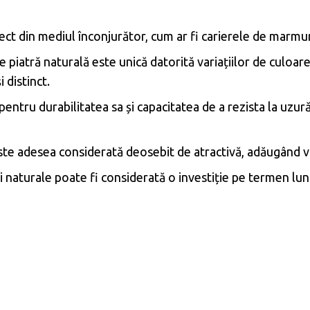
ect din mediul înconjurător, cum ar fi carierele de marmură
 piatră naturală este unică datorită variațiilor de culoar
 distinct.
entru durabilitatea sa și capacitatea de a rezista la uzur
ste adesea considerată deosebit de atractivă, adăugând va
ei naturale poate fi considerată o investiție pe termen lu