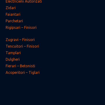
Electricieni Autorizati
Zidari
Faiantari
Parchetari
Rigipsari – Finisori
Zugravi – Finisori
Tencuitori – Finisori
Tamplari
Dulgheri
Fierari – Betonisti
Acoperitori – Tiglari