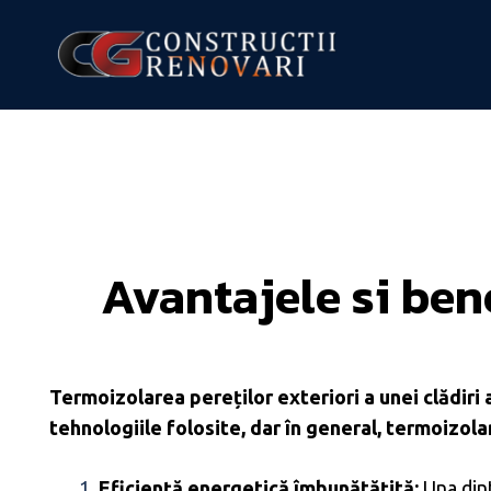
Avantajele si bene
Termoizolarea pereților exteriori a unei clădiri 
tehnologiile folosite, dar în general, termoizo
Eficiență energetică îmbunătățită:
Una dint