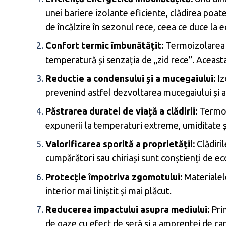
unei bariere izolante eficiente, clădirea poat
de încălzire în sezonul rece, ceea ce duce la 
Confort termic îmbunătățit:
Termoizolarea aj
temperatură și senzația de „zid rece”. Aceasta 
Reductie a condensului și a mucegaiului:
Iz
prevenind astfel dezvoltarea mucegaiului și a 
Păstrarea duratei de viață a clădirii:
Termoiz
expunerii la temperaturi extreme, umiditate și 
Valorificarea sporită a proprietății:
Clădiril
cumpărători sau chiriași sunt conștienți de ec
Protecție împotriva zgomotului:
Materialel
interior mai liniștit și mai plăcut.
Reducerea impactului asupra mediului:
Prin
de gaze cu efect de seră și a amprentei de carb