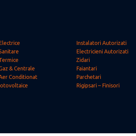
 Electrice
Instalatori Autorizati
 Sanitare
Electricieni Autorizati
i Termice
Zidari
i Gaz & Centrale
Faiantari
i Aer Conditionat
Parchetari
otovoltaice
Rigipsari – Finisori