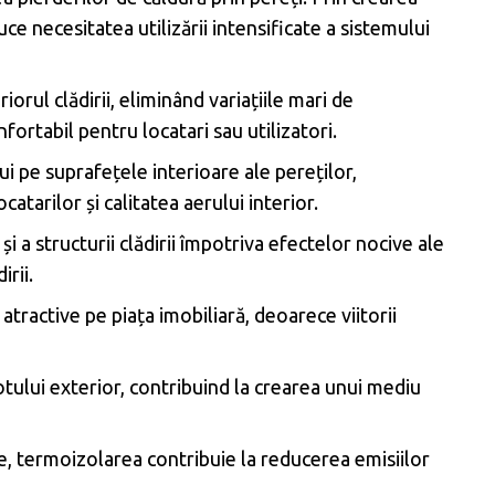
e necesitatea utilizării intensificate a sistemului
rul clădirii, eliminând variațiile mari de
fortabil pentru locatari sau utilizatori.
 pe suprafețele interioare ale pereților,
tarilor și calitatea aerului interior.
 a structurii clădirii împotriva efectelor nocive ale
rii.
atractive pe piața imobiliară, deoarece viitorii
ului exterior, contribuind la crearea unui mediu
e, termoizolarea contribuie la reducerea emisiilor