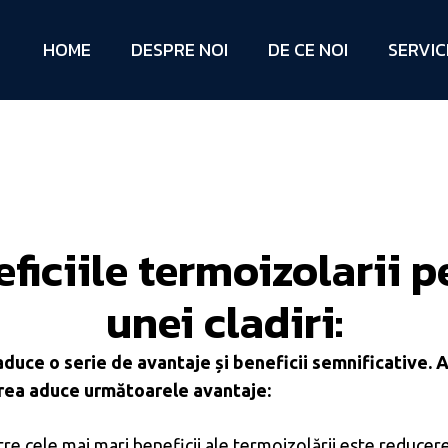
HOME
DESPRE NOI
DE CE NOI
SERVICI
ficiile termoizolarii pe
unei cladiri:
aduce o serie de avantaje și beneficii semnificative. 
larea aduce următoarele avantaje:
re cele mai mari beneficii ale termoizolării este reducere