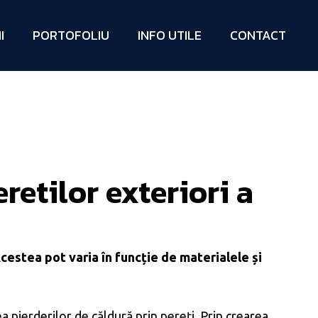
I
PORTOFOLIU
INFO UTILE
CONTACT
retilor exteriori a
Acestea pot varia în funcție de materialele și
a pierderilor de căldură prin pereți. Prin crearea