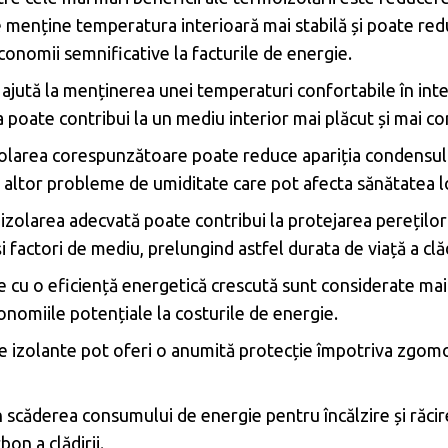
e menține temperatura interioară mai stabilă și poate reduc
economii semnificative la facturile de energie.
ută la menținerea unei temperaturi confortabile în interio
poate contribui la un mediu interior mai plăcut și mai con
olarea corespunzătoare poate reduce apariția condensului
altor probleme de umiditate care pot afecta sănătatea loca
olarea adecvată poate contribui la protejarea pereților și
factori de mediu, prelungind astfel durata de viață a clădi
e cu o eficiență energetică crescută sunt considerate mai 
onomiile potențiale la costurile de energie.
e izolante pot oferi o anumită protecție împotriva zgomot
 scăderea consumului de energie pentru încălzire și răcir
on a clădirii.