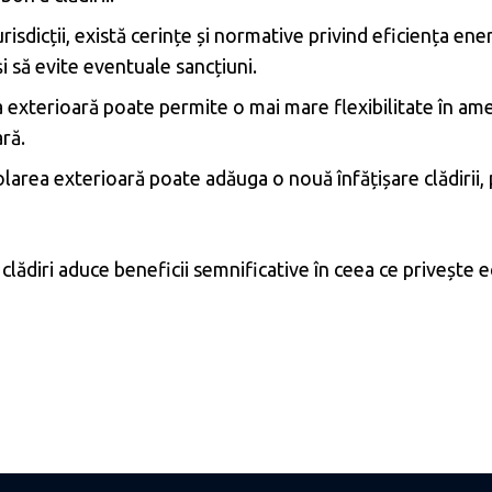
risdicții, există cerințe și normative privind eficiența en
i să evite eventuale sancțiuni.
 exterioară poate permite o mai mare flexibilitate în ame
ară.
area exterioară poate adăuga o nouă înfățișare clădirii, p
 clădiri aduce beneficii semnificative în ceea ce privește 