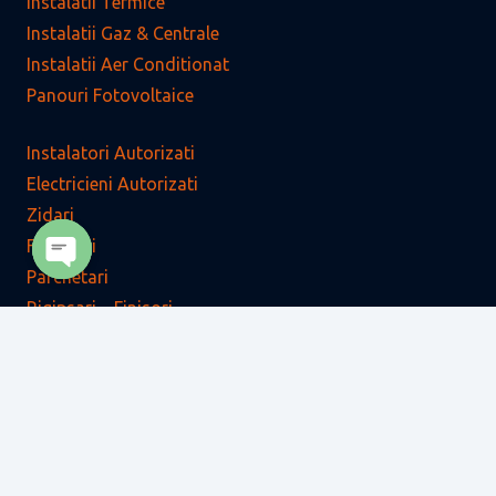
Instalatii Termice
Instalatii Gaz & Centrale
Instalatii Aer Conditionat
Panouri Fotovoltaice
Instalatori Autorizati
Electricieni Autorizati
Zidari
Faiantari
Parchetari
Open
Rigipsari – Finisori
chaty
Zugravi – Finisori
Tencuitori – Finisori
Tamplari
Dulgheri
Fierari – Betonisti