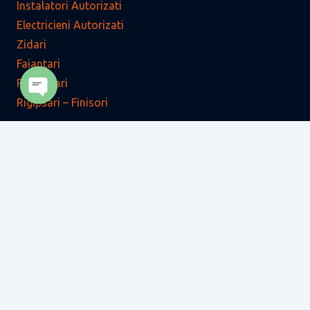
Instalatori Autorizati
Electricieni Autorizati
Zidari
Faiantari
Parchetari
Rigipsari – Finisori
Open
chaty
Zugravi – Finisori
Tencuitori – Finisori
Tamplari
Dulgheri
Fierari – Betonisti
Acoperitori – Tiglari